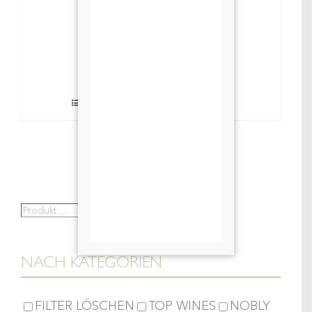
2025
WOMANIZER
Add to basket
Rosé
Details
quantity
Produkt
Search
…
NACH KATEGORIEN
FILTER LÖSCHEN
TOP WINES
NOBLY