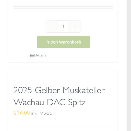
2025
Gruener
In den Warenkorb
Veltliner
Details
Federspiel
Wachau
DAC
Menge
2025 Gelber Muskateller
Wachau DAC Spitz
€
14,00
inkl. MwSt.