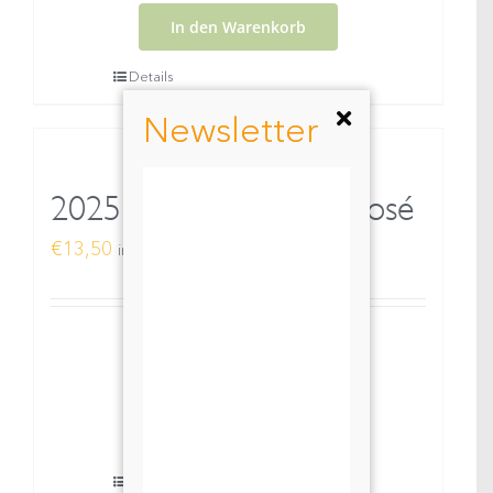
Rosé
In den Warenkorb
vom
Details
Berg
Newsletter
Menge
2025 WOMANIZER Rosé
€
13,50
inkl. MwSt.
2025
WOMANIZER
In den Warenkorb
Rosé
Details