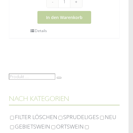
Wachauer
Marillenmarmelade
In den Warenkorb
Menge
Details
Produkt
Suche
…
NACH KATEGORIEN
FILTER LÖSCHEN
SPRUDELIGES
NEU
GEBIETSWEIN
ORTSWEIN