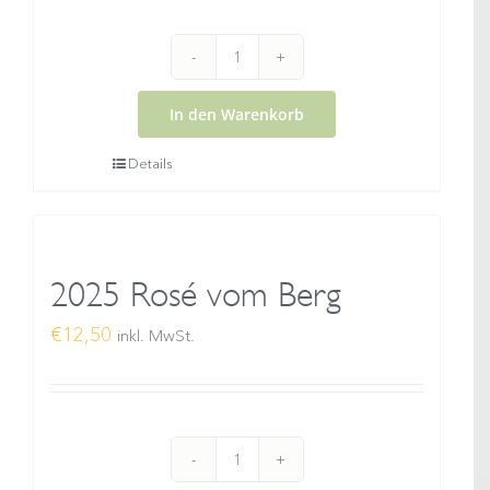
2025
Gelber
In den Warenkorb
Muskateller
Details
Wachau
DAC
Spitz
Menge
2025 Rosé vom Berg
€
12,50
inkl. MwSt.
2025