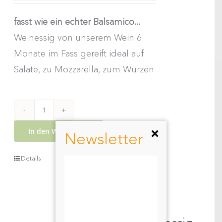
war:
ist:
fasst wie ein echter Balsamico...
€8,50
€7,00.
Weinessig von unserem Wein 6
Monate im Fass gereift ideal auf
Salate, zu Mozzarella, zum Würzen
Wachauer
In den Warenkorb
Weinessig
Newsletter
0,25lt
Details
Menge