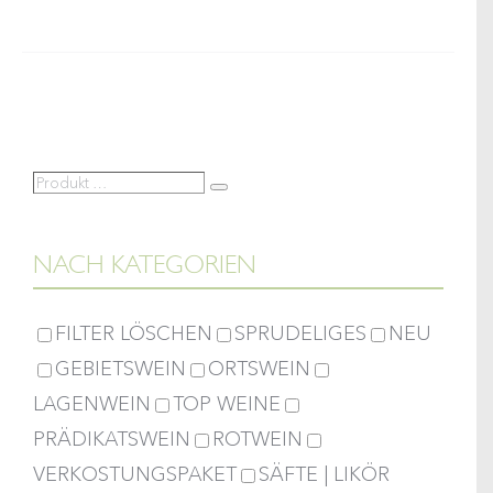
Menge
Produkt
Suche
…
NACH KATEGORIEN
FILTER LÖSCHEN
SPRUDELIGES
NEU
GEBIETSWEIN
ORTSWEIN
LAGENWEIN
TOP WEINE
PRÄDIKATSWEIN
ROTWEIN
VERKOSTUNGSPAKET
SÄFTE | LIKÖR