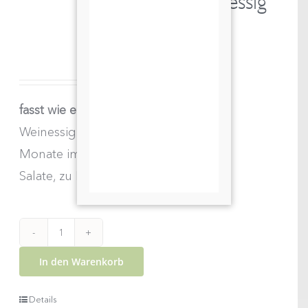
Wachauer Weinessig
0,5lt
€
12,00
fasst wie ein echter Balsamico...
Weinessig von unserem Wein 6
Monate im Fass gereift ideal auf
Salate, zu Mozzarella, zum Würzen
Wachauer
In den Warenkorb
Weinessig
0,5lt
Details