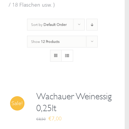
/ 18 Flaschen usw. )
Sort by
Default Order
Show
12 Products
Wachauer Weinessig
Sale!
0,25lt
Ursprünglicher
Aktueller
€
7,00
€
8,50
Preis
Preis