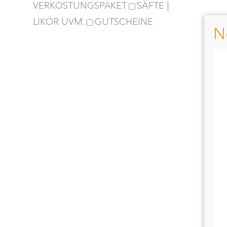
VERKOSTUNGSPAKET
SÄFTE |
LIKÖR UVM.
GUTSCHEINE
N
S
a
M
M
Te
si
w
a
U