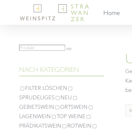
Skip
Home
to
content
Produkt
Suche
U
…
NACH KATEGORIEN
Ge
Ka
FILTER LÖSCHEN
bes
SPRUDELIGES
NEU
GEBIETSWEIN
ORTSWEIN
S
LAGENWEIN
TOP WEINE
PRÄDIKATSWEIN
ROTWEIN