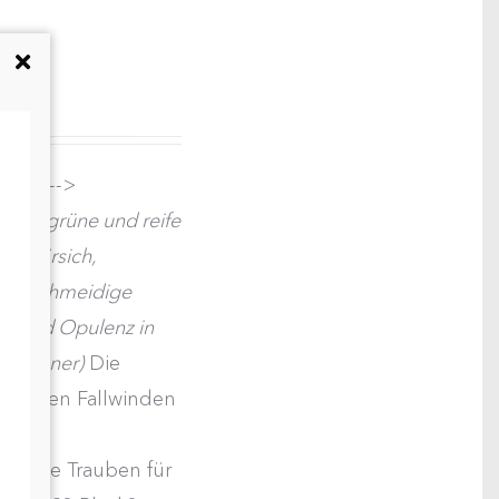
REM
Spitz -->
se, grüne und reife
e Pfirsich,
, geschmeidige
aft und Opulenz in
 Bruckner)
Die
on kühlen Fallwinden
nigen
en die Trauben für