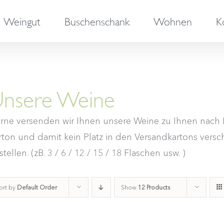
Weingut
Buschenschank
Wohnen
K
nsere Weine
rne versenden wir Ihnen unsere Weine zu Ihnen nach H
rton und damit kein Platz in den Versandkartons versch
tellen. (zB. 3 / 6 / 12 / 15 / 18 Flaschen usw. )
ort by
Default Order
Show
12 Products