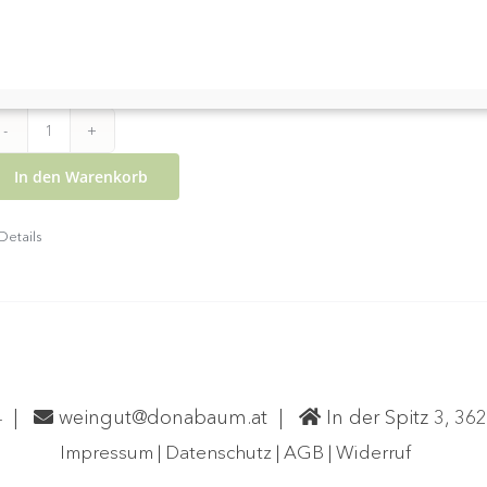
nsere finessenreiche Rieslinge
Bewertungen:
Falstaff
latz Weißwein Vinobile Feldkirch
2023
In den Warenkorb
Riesling
X.TREM
Details
Menge
4
|
weingut@donabaum.at
|
In der Spitz 3, 36
Impressum
|
Datenschutz
|
AGB
|
Widerruf