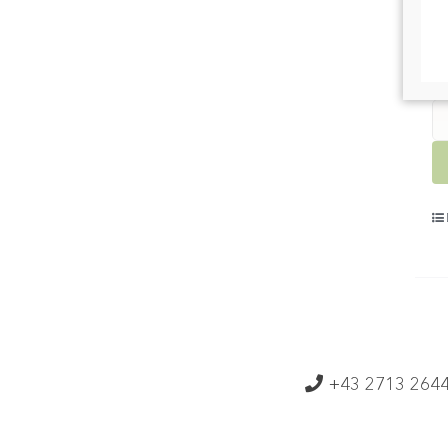
u
P
+43 2713 264