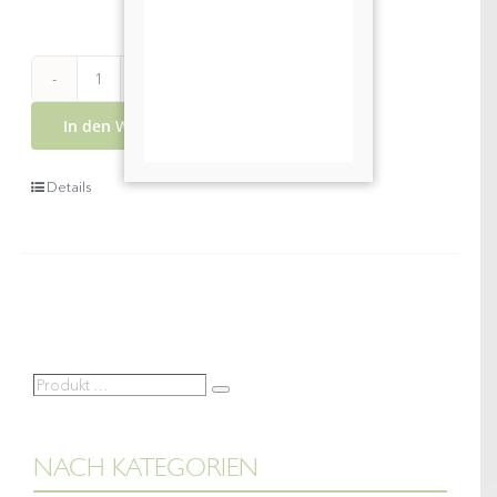
2025
In den Warenkorb
Gelber
Muskateller
Details
Wachau
DAC
Spitz
Menge
Produkt
Suche
…
NACH KATEGORIEN