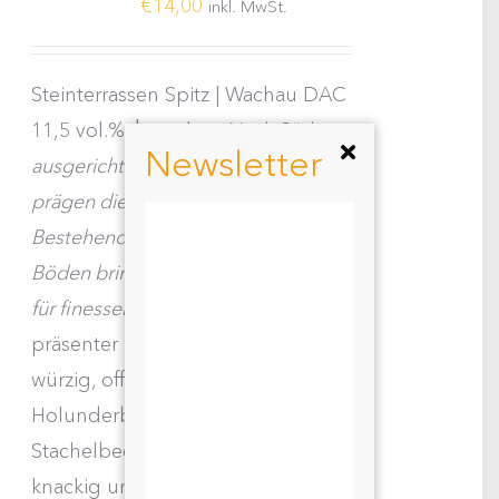
€
14,00
inkl. MwSt.
Steinterrassen Spitz | Wachau DAC
11,5 vol.% │ trocken
Nach Süden
Newsletter
ausgerichtete, steile Steinterrassen
prägen die Riede Setzberg.
Bestehend aus Schiefer- und Gneis
Böden bringt der Setzberg Trauben
für finessenreiche Weine.
Feiner wie
präsenter Rosenblütenduft, zart
würzig, offenherzige Fruchtfrische,
Holunderblüten, etwas
Stachelbeere, feiner Säuregrip,
knackig und vital, feiner Apero.