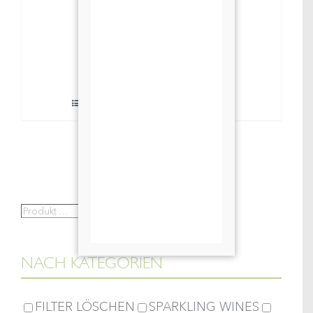
2025
WOMANIZER
Add to basket
Rosé
Details
quantity
Produkt
Search
…
NACH KATEGORIEN
FILTER LÖSCHEN
SPARKLING WINES