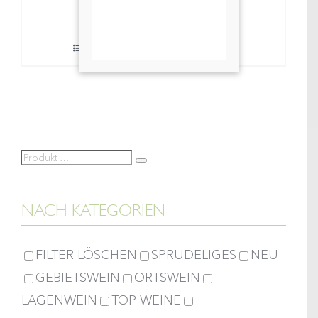
Weinessig
In den Warenkorb
0,5lt
Details
Menge
Produkt
Suche
…
NACH KATEGORIEN
FILTER LÖSCHEN
SPRUDELIGES
NEU
GEBIETSWEIN
ORTSWEIN
LAGENWEIN
TOP WEINE