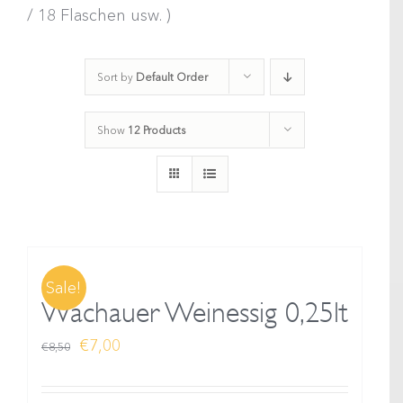
/ 18 Flaschen usw. )
Sort by
Default Order
Show
12 Products
Sale!
Wachauer Weinessig 0,25lt
Ursprünglicher
Aktueller
€
7,00
€
8,50
Preis
Preis
war:
ist: