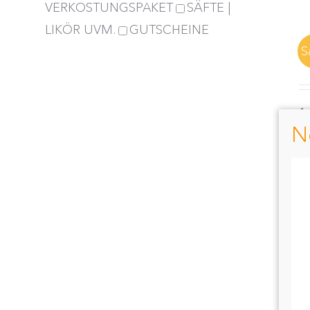
VERKOSTUNGSPAKET
SÄFTE |
LIKÖR UVM.
GUTSCHEINE
S
fa
N
Fa