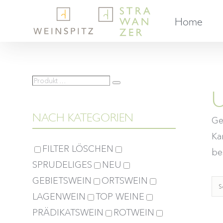
Skip
Home
to
content
Produkt
Suche
U
…
NACH KATEGORIEN
Ge
Ka
FILTER LÖSCHEN
bes
SPRUDELIGES
NEU
GEBIETSWEIN
ORTSWEIN
S
LAGENWEIN
TOP WEINE
PRÄDIKATSWEIN
ROTWEIN