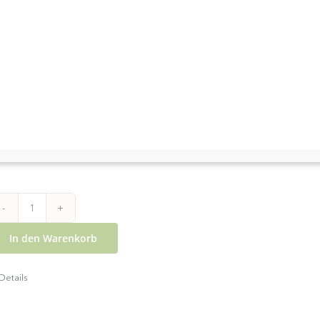
Wachauer Weinessig
€
12,00
sst wie ein echter Balsamico...
Weinessig von unserem 
ss gereift ideal auf Salate, zu Mozzarella, zum Würzen
Wachauer
In den Warenkorb
Weinessig
0,5lt
Details
Menge