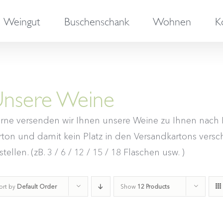
Weingut
Buschenschank
Wohnen
K
nsere Weine
rne versenden wir Ihnen unsere Weine zu Ihnen nach H
rton und damit kein Platz in den Versandkartons versch
tellen. (zB. 3 / 6 / 12 / 15 / 18 Flaschen usw. )
ort by
Default Order
Show
12 Products