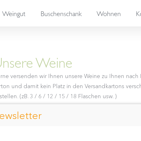
Weingut
Buschenschank
Wohnen
K
nsere Weine
rne versenden wir Ihnen unsere Weine zu Ihnen nach H
rton und damit kein Platz in den Versandkartons versch
tellen. (zB. 3 / 6 / 12 / 15 / 18 Flaschen usw. )
ewsletter
ort by
Popularity
Show
24 Products