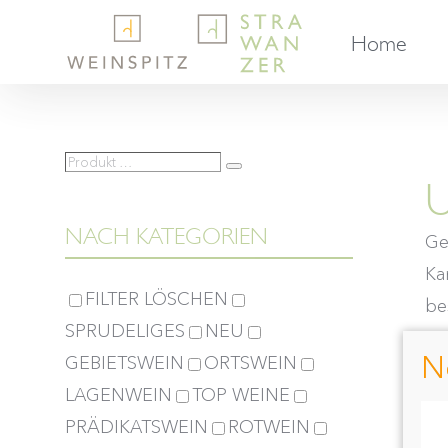
Skip
Home
to
content
Produkt
Suche
U
…
NACH KATEGORIEN
Ge
Ka
FILTER LÖSCHEN
bes
SPRUDELIGES
NEU
N
GEBIETSWEIN
ORTSWEIN
S
LAGENWEIN
TOP WEINE
PRÄDIKATSWEIN
ROTWEIN