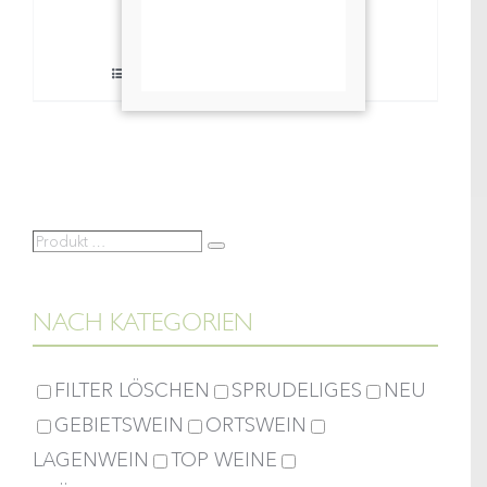
Weinessig
In den Warenkorb
0,5lt
Details
Menge
Produkt
Suche
…
NACH KATEGORIEN
FILTER LÖSCHEN
SPRUDELIGES
NEU
GEBIETSWEIN
ORTSWEIN
LAGENWEIN
TOP WEINE