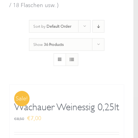
/ 18 Flaschen usw. )
Sort by
Default Order
Show
36 Products
Sale!
Wachauer Weinessig 0,25lt
Ursprünglicher
Aktueller
€
7,00
€
8,50
Preis
Preis
war:
ist: