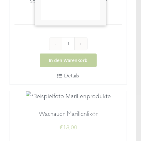
Sparkling Grüner Veltliner brut
€
14,00
inkl. MwSt.
Sparkling
Grüner
In den Warenkorb
Veltliner
Details
brut
Menge
Wachauer Marillenlikör
€
18,00