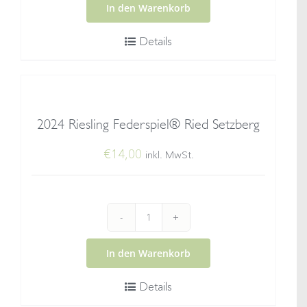
Riesling
In den Warenkorb
Smaragd
Details
Ried
Setzberg
Menge
2024 Riesling Federspiel® Ried Setzberg
€
14,00
inkl. MwSt.
2024
Riesling
In den Warenkorb
Federspiel®
Details
Ried