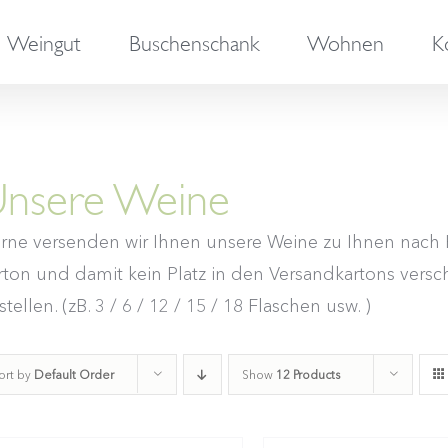
Weingut
Buschenschank
Wohnen
K
nsere Weine
rne versenden wir Ihnen unsere Weine zu Ihnen nach H
rton und damit kein Platz in den Versandkartons versch
tellen. (zB. 3 / 6 / 12 / 15 / 18 Flaschen usw. )
ort by
Default Order
Show
12 Products