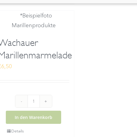
Menge
Wachauer
Marillenmarmelade
€
6,50
Wachauer
Marillenmarmelade
In den Warenkorb
Menge
Details