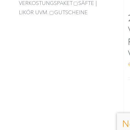
VERKOSTUNGSPAKET
SÄFTE |
LIKÖR UVM.
GUTSCHEINE
N