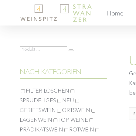
Skip
Home
to
content
Produkt
Suche
U
…
NACH KATEGORIEN
Ge
Ka
FILTER LÖSCHEN
bes
SPRUDELIGES
NEU
GEBIETSWEIN
ORTSWEIN
S
LAGENWEIN
TOP WEINE
PRÄDIKATSWEIN
ROTWEIN