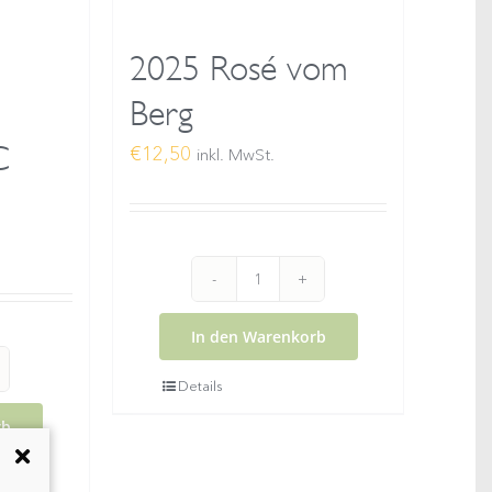
2025 Rosé vom
Berg
C
€
12,50
inkl. MwSt.
2025
Rosé
In den Warenkorb
vom
Details
Berg
r
rb
Menge
eller
au