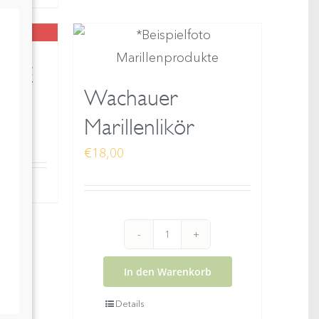
e
HITE
Wachauer
Marillenlikör
€
18,00
Wachauer
Marillenlikör
In den Warenkorb
Menge
Details