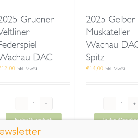
2025 Gruener
2025 Gelber
Veltliner
Muskateller
Federspiel
Wachau DA
Wachau DAC
Spitz
€
12,00
€
14,00
inkl. MwSt.
inkl. MwSt.
2025
2025
Gruener
Gelbe
In den Warenkorb
In den Warenko
Veltliner
Muskat
ewsletter
Details
Details
Federspiel
Wach