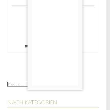
Riesling
Beerenauslese
In den Warenkorb
2017
Details
Menge
Produkt
Suche
…
NACH KATEGORIEN