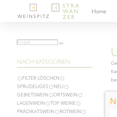
Skip
Home
to
content
Produkt
Suche
U
…
NACH KATEGORIEN
Ge
Ka
FILTER LÖSCHEN
bes
SPRUDELIGES
NEU
GEBIETSWEIN
ORTSWEIN
S
N
LAGENWEIN
TOP WEINE
PRÄDIKATSWEIN
ROTWEIN