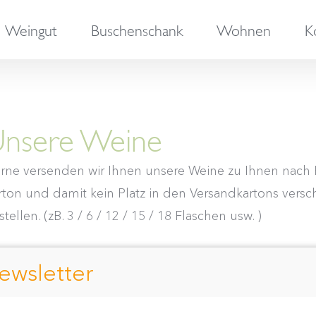
Weingut
Buschenschank
Wohnen
K
nsere Weine
rne versenden wir Ihnen unsere Weine zu Ihnen nach H
rton und damit kein Platz in den Versandkartons versch
tellen. (zB. 3 / 6 / 12 / 15 / 18 Flaschen usw. )
ort by
Default Order
Show
12 Products
ewsletter