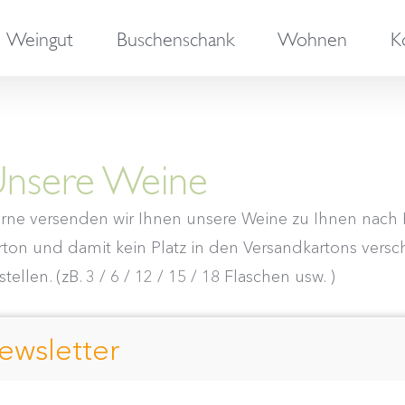
Weingut
Buschenschank
Wohnen
K
nsere Weine
rne versenden wir Ihnen unsere Weine zu Ihnen nach H
rton und damit kein Platz in den Versandkartons versch
tellen. (zB. 3 / 6 / 12 / 15 / 18 Flaschen usw. )
ort by
Popularity
Show
24 Products
ewsletter