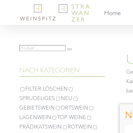
Skip
Home
to
content
Produkt
Suche
U
…
NACH KATEGORIEN
Ge
Ka
FILTER LÖSCHEN
bes
SPRUDELIGES
NEU
GEBIETSWEIN
ORTSWEIN
S
N
LAGENWEIN
TOP WEINE
PRÄDIKATSWEIN
ROTWEIN