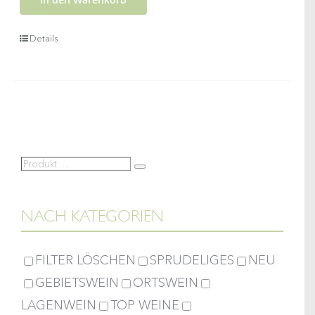
Riesling
X.TREM
Details
Menge
Produkt
Suche
…
NACH KATEGORIEN
FILTER LÖSCHEN
SPRUDELIGES
NEU
GEBIETSWEIN
ORTSWEIN
LAGENWEIN
TOP WEINE