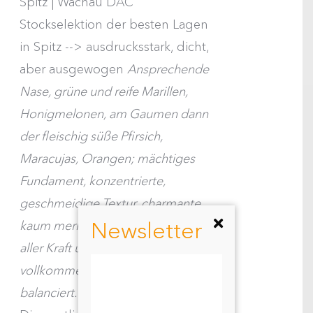
Spitz | Wachau DAC
Stockselektion der besten Lagen
in Spitz --> ausdrucksstark, dicht,
aber ausgewogen
Ansprechende
Nase, grüne und reife Marillen,
Honigmelonen, am Gaumen dann
der fleischig süße Pfirsich,
Maracujas, Orangen; mächtiges
Fundament, konzentrierte,
geschmeidige Textur, charmante,
Newsletter
kaum merkliche Restsüße; trotz
aller Kraft und Opulenz in sich
vollkommen stimmig und gut
balanciert. (Prof. Bernulf Bruckner)