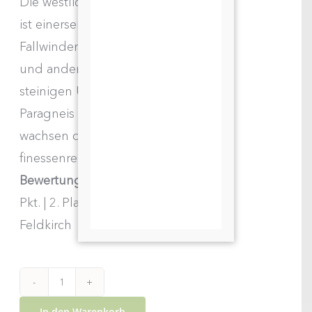
Die westliche Seite des Setzberges
ist einerseits geprägt von kühlen
Fallwinden aus dem Spitz Graben
und andererseits von sandig-
steinigen Urgesteinsböden aus
Paragneis und Marmor. Hier
wachsen die Trauben für unsere
finessenreiche Rieslinge
Bewertungen:
Falstaff 93
Pkt. | 2. Platz Weißwein Vinobile
Feldkirch
2023
In den Warenkorb